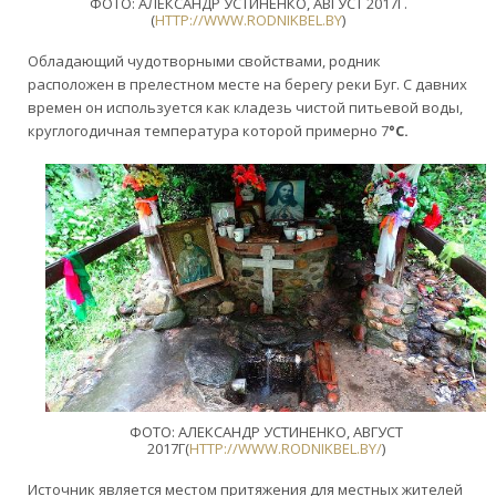
ФОТО: АЛЕКСАНДР УСТИНЕНКО, АВГУСТ 2017Г.
(
HTTP://WWW.RODNIKBEL.BY
)
Обладающий чудотворными свойствами, родник
расположен в прелестном месте на берегу реки Буг. С давних
времен он используется как кладезь чистой питьевой воды,
круглогодичная температура которой примерно 7
°С.
ФОТО: АЛЕКСАНДР УСТИНЕНКО, АВГУСТ
2017Г(
HTTP://WWW.RODNIKBEL.BY/
)
Источник является местом притяжения для местных жителей