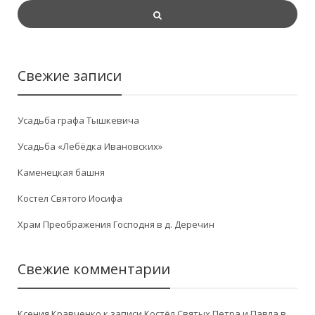
Свежие записи
Усадьба графа Тышкевича
Усадьба «Лебёдка Ивановских»
Каменецкая башня
Костел Святого Иосифа
Храм Преображения Господня в д. Деречин
Свежие комментарии
Ксения Кравченко
к записи
Костёл Святых Петра и Павла в