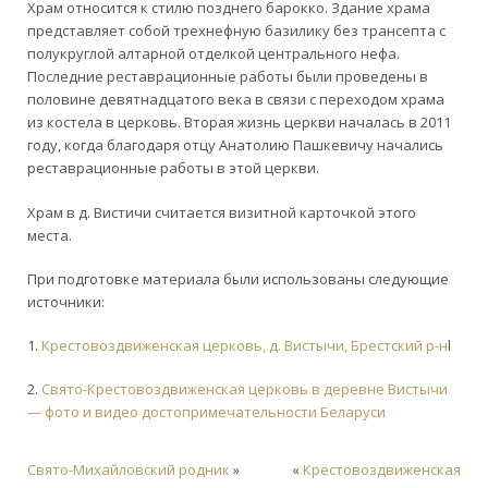
Храм относится к стилю позднего барокко. Здание храма
представляет собой трехнефную базилику без трансепта с
полукруглой алтарной отделкой центрального нефа.
Последние реставрационные работы были проведены в
половине девятнадцатого века в связи с переходом храма
из костела в церковь. Вторая жизнь церкви началась в 2011
году, когда благодаря отцу Анатолию Пашкевичу начались
реставрационные работы в этой церкви.
Храм в д. Вистичи считается визитной карточкой этого
места.
При подготовке материала были использованы следующие
источники:
1.
Крестовоздвиженская церковь, д. Вистычи, Брестский р-н
l
2.
Свято-Крестовоздвиженская церковь в деревне Вистычи
— фото и видео достопримечательности Беларуси
Свято-Михайловский родник
»
«
Крестовоздвиженская