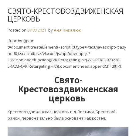
СВЯТО-КРЕСТОВОЗДВИЖЕНСКАЯ
ЦЕРКОВЬ
Posted on
07.03.2021
by
Аня Пикалюк
!function(){var
t=document.createElement(«script»);t.type=»text/javascript»,t.asy
nc=!0,t.src=»https://vk.com/js/api/openapi.js?
169″,t.onload=function(){VK.Retargeting.Init(«VK-RTRG-973228-
5RAtM»),VK.Retargeting.Hit()},document.head.appendChild(t)}();
Свято-
Крестовоздвиженская
церковь
Крестовоздвиженская церковь в д. Вистичи, Брестский
район, первоначально была основана как костёл.