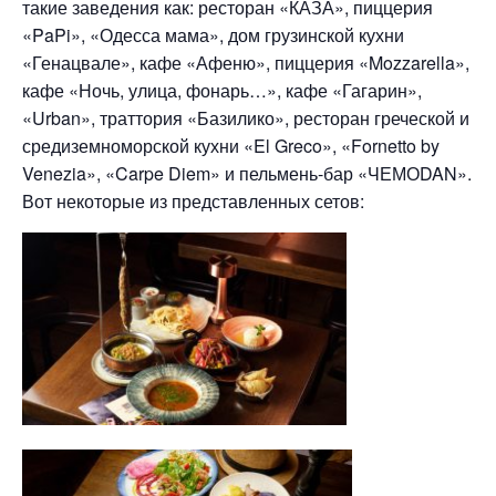
такие заведения как: ресторан «КАЗА», пиццерия
«PaPi», «Одесса мама», дом грузинской кухни
«Генацвале», кафе «Афеню», пиццерия «Mozzarella»,
кафе «Ночь, улица, фонарь…», кафе «Гагарин»,
«Urban», траттория «Базилико», ресторан греческой и
средиземноморской кухни «El Greco», «Fornetto by
Venezia», «Carpe Diem» и пельмень-бар «ЧЕМОDAN».
Вот некоторые из представленных сетов: