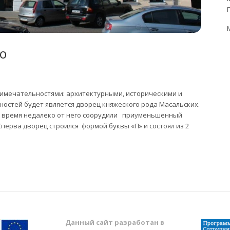
о
римечательностями: архитектурными, историческими и
остей будет является дворец княжеского рода Масальских.
рез время недалеко от него соорудили приуменьшенный
перва дворец строился формой буквы «П» и состоял из 2
Данный сайт разработан в