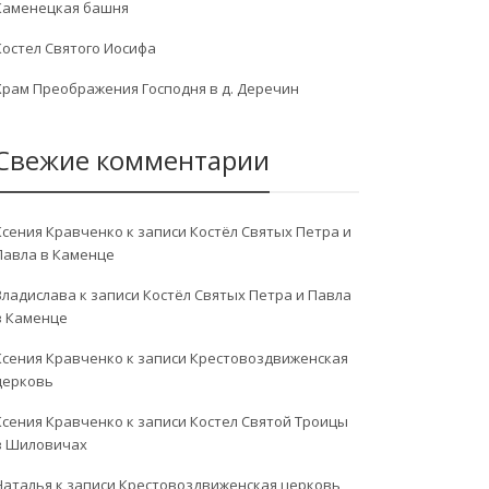
Каменецкая башня
Костел Святого Иосифа
Храм Преображения Господня в д. Деречин
Свежие комментарии
Ксения Кравченко
к записи
Костёл Святых Петра и
Павла в Каменце
Владислава
к записи
Костёл Святых Петра и Павла
в Каменце
Ксения Кравченко
к записи
Крестовоздвиженская
церковь
Ксения Кравченко
к записи
Костел Святой Троицы
в Шиловичах
Наталья
к записи
Крестовоздвиженская церковь