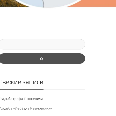
Свежие записи
Усадьба графа Тышкевича
Усадьба «Лебёдка Ивановских»