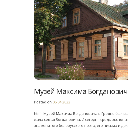
Музей Максима Богданович
Posted on
06.04.2022
html- Mузей Максима Богдановича в Гродно был выявл
жила семья Богдановича. И сегодня средь экспон
знаменитого белорусского поэта, его письма и д