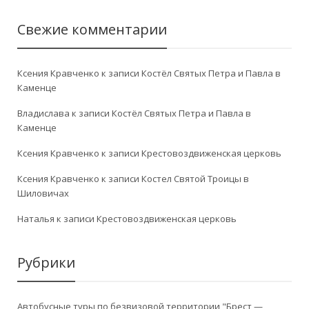
Свежие комментарии
Ксения Кравченко
к записи
Костёл Святых Петра и Павла в
Каменце
Владислава
к записи
Костёл Святых Петра и Павла в
Каменце
Ксения Кравченко
к записи
Крестовоздвиженская церковь
Ксения Кравченко
к записи
Костел Святой Троицы в
Шиловичах
Наталья
к записи
Крестовоздвиженская церковь
Рубрики
Автобусные туры по безвизовой территории "Брест —