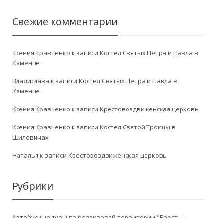
Свежие комментарии
Ксения Кравченко
к записи
Костёл Святых Петра и Павла в
Каменце
Владислава
к записи
Костёл Святых Петра и Павла в
Каменце
Ксения Кравченко
к записи
Крестовоздвиженская церковь
Ксения Кравченко
к записи
Костел Святой Троицы в
Шиловичах
Наталья
к записи
Крестовоздвиженская церковь
Рубрики
Автобусные туры по безвизовой территории "Брест —