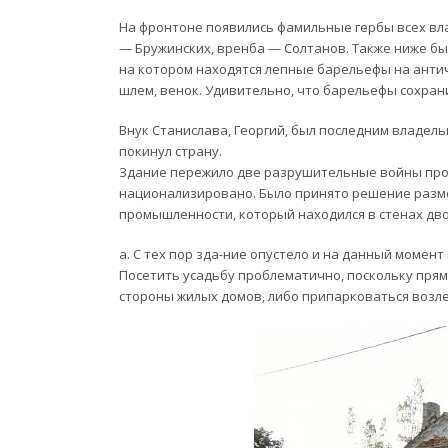
На фронтоне появились фамильные гербы всех вл
— Бружинских, вренба — Солтанов. Также ниже б
на котором находятся лепные барельефы на античн
шлем, венок. Удивительно, что барельефы сохрани
Внук Станислава, Георгий, был последним владель
покинул страну.
Здание пережило две разрушительные войны прош
национализировано. Было принято решение разм
промышленности, который находился в стенах дво
а. С тех пор зда-ние опустело и на данный момент
Посетить усадьбу проблематично, поскольку прям
стороны жилых домов, либо припарковаться возле