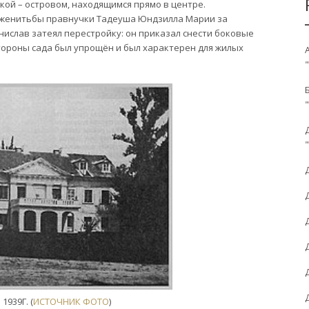
кой – островом, находящимся прямо в центре.
е женитьбы правнучки Тадеуша Юндзилла Марии за
нислав затеял перестройку: он приказал снести боковые
стороны сада был упрощён и был характерен для жилых
939Г. (
ИСТОЧНИК ФОТО
)