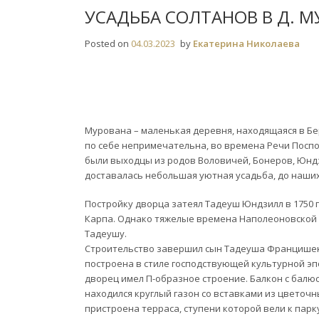
УСАДЬБА СОЛТАНОВ В Д. 
Posted on
04.03.2023
by
Екатерина Николаева
Мурована – маленькая деревня, находящаяся в Б
по себе непримечательна, во времена Речи Посп
были выходцы из родов Воловичей, Бонеров, Юндз
доставалась небольшая уютная усадьба, до наших
Постройку дворца затеял Тадеуш Юндзилл в 1750
Карпа. Однако тяжелые времена Наполеоновской 
Тадеушу.
Строительство завершил сын Тадеуша Францишек в
построена в стиле господствующей культурной эп
дворец имел П-образное строение. Балкон с бал
находился круглый газон со вставками из цветочн
пристроена терраса, ступени которой вели к парку