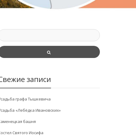
Свежие записи
Усадьба графа Тышкевича
Усадьба «Лебёдка Ивановских»
Каменецкая башня
Костел Святого Иосифа