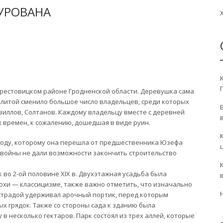
МУРОВАНА
ерестовицком районе Гродненской области. Деревушка сама
олитой сменило большое число владельцев, среди которых
иллов, Солтанов. Каждому владельцу вместе с деревней
 времен, к сожалению, дошедшая в виде руин.
 году, которому она перешла от предшественника Юзефа
войны не дали возможности закончить строительство
о 2-ой половине XIX в. Двухэтажная усадьба была
охи — классицизме, также важно отметить, что изначально
юстрадой удерживал арочный портик, перед которым
ых грядок. Также со стороны сада к зданию была
 в несколько гектаров. Парк состоял из трех аллей, которые