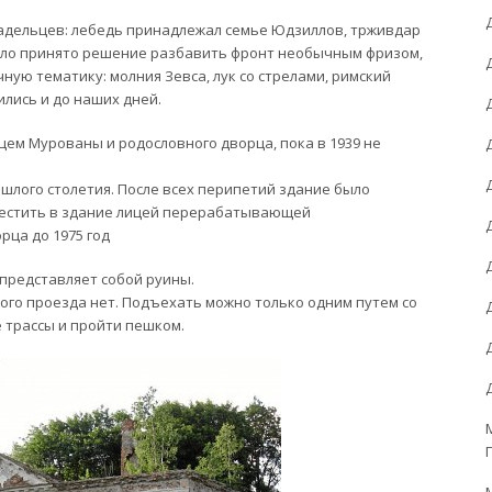
адельцев: лебедь принадлежал семье Юдзиллов, трживдар
ыло принято решение разбавить фронт необычным фризом,
ую тематику: молния Зевса, лук со стрелами, римский
лись и до наших дней.
цем Мурованы и родословного дворца, пока в 1939 не
лого столетия. После всех перипетий здание было
естить в здание лицей перерабатывающей
рца до 1975 год
 представляет собой руины.
ого проезда нет. Подъехать можно только одним путем со
 трассы и пройти пешком.