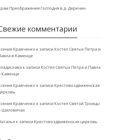
Храм Преображения Господня в д. Деречин
Свежие комментарии
Ксения Кравченко
к записи
Костёл Святых Петра и
Павла в Каменце
Владислава
к записи
Костёл Святых Петра и Павла
в Каменце
Ксения Кравченко
к записи
Крестовоздвиженская
церковь
Ксения Кравченко
к записи
Костел Святой Троицы
в Шиловичах
Наталья
к записи
Крестовоздвиженская церковь