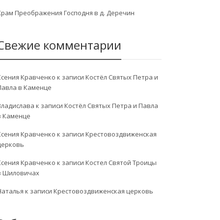
Храм Преображения Господня в д. Деречин
Свежие комментарии
Ксения Кравченко
к записи
Костёл Святых Петра и
Павла в Каменце
Владислава
к записи
Костёл Святых Петра и Павла
в Каменце
Ксения Кравченко
к записи
Крестовоздвиженская
церковь
Ксения Кравченко
к записи
Костел Святой Троицы
в Шиловичах
Наталья
к записи
Крестовоздвиженская церковь