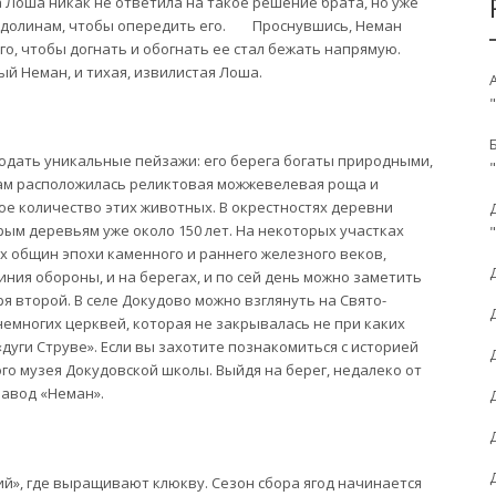
а Лоша никак не ответила на такое решение брата, но уже
 и долинам, чтобы опередить его. Проснувшись, Неман
ого, чтобы догнать и обогнать ее стал бежать напрямую.
й Неман, и тихая, извилистая Лоша.
дать уникальные пейзажи: его берега богаты природными,
ам расположилась реликтовая можжевелевая роща и
ое количество этих животных. В окрестностях деревни
рым деревьям уже около 150 лет. На некоторых участках
 общин эпохи каменного и раннего железного веков,
ь линия обороны, и на берегах, и по сей день можно заметить
 второй. В селе Докудово можно взглянуть на Свято-
емногих церквей, которая не закрывалась не при каких
«дуги Струве». Если вы захотите познакомиться с историей
го музея Докудовской школы. Выйдя на берег, недалеко от
завод «Неман».
й», где выращивают клюкву. Сезон сбора ягод начинается