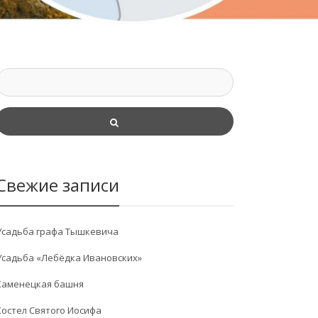
Свежие записи
Усадьба графа Тышкевича
Усадьба «Лебёдка Ивановских»
Каменецкая башня
Костел Святого Иосифа