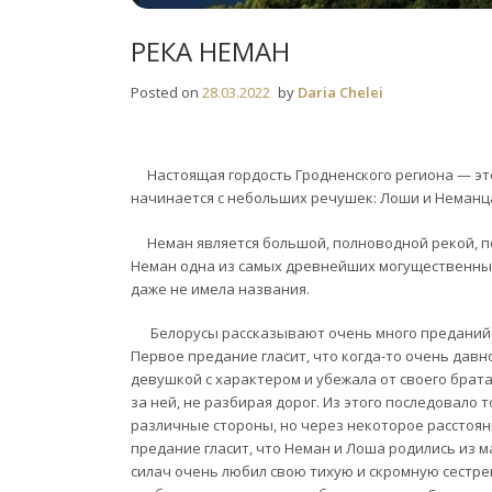
РЕКА НЕМАН
Posted on
28.03.2022
by
Daria Chelei
Настоящая гордость Гродненского региона — это 
начинается с небольших речушек: Лоши и Неманца
Неман является большой, полноводной рекой, по 
Неман одна из самых древнейших могущественных р
даже не имела названия.
Белорусы рассказывают очень много преданий о 
Первое предание гласит, что когда-то очень давн
девушкой с характером и убежала от своего брата
за ней, не разбирая дорог. Из этого последовало т
различные стороны, но через некоторое расстоян
предание гласит, что Неман и Лоша родились из 
силач очень любил свою тихую и скромную сестре