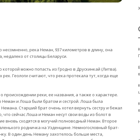
несомненно, река Неман, 937 километров в длину, она
, недалеко от столицы Беларуси.
которой можно попасть из Гродно в Друскинкай (Литва).
ек. Геологи считают, что река протекала тут, когда еще
происхождении реки, ее названия, а также о характере.
о Неман и Лоша были братом и сестрой. Лоша была
 Немана. Старший брат очень хотел вернуть сестру и бежал
о, что сейчас Лоша и Неман несут свои воды из болот в
ие вновь сходятся в могучий полноводный Неман. Второе
маленького родничка на Узденщине. Немногословный брат-
нку. В один день Неману захотелось больше места,