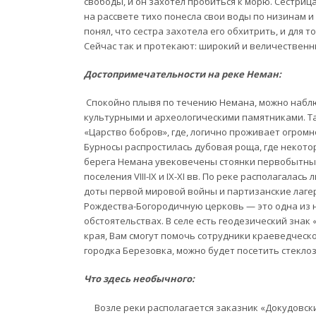
свободы, и он захотел пробиться к морю. Сестриц
на рассвете тихо понесла свои воды по низинам
понял, что сестра захотела его обхитрить, и для т
Сейчас так и протекают: широкий и величественны
Достопримечательности на реке Неман:
Спокойно плывя по течению Немана, можно наблю
культурными и археологическими памятниками. Т
«Царство бобров», где, логично проживает огромн
Бурносы распростилась дубовая роща, где некото
берега Немана увековечены стоянки первобытных
поселения VIII-IX и IX-XI вв. По реке располагалас
доты первой мировой войны и партизанские лагеря
Рождества-Богородичную церковь — это одна из н
обстоятельствах. В селе есть геодезический знак 
края, Вам смогут помочь сотрудники краеведческо
городка Березовка, можно будет посетить стекло
Что здесь необычного:
Возле реки располагается заказник «Докудовски