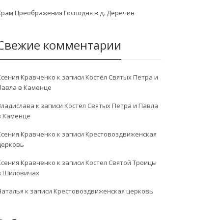
Храм Преображения Господня в д. Деречин
Свежие комментарии
Ксения Кравченко
к записи
Костёл Святых Петра и
Павла в Каменце
Владислава
к записи
Костёл Святых Петра и Павла
в Каменце
Ксения Кравченко
к записи
Крестовоздвиженская
церковь
Ксения Кравченко
к записи
Костел Святой Троицы
в Шиловичах
Наталья
к записи
Крестовоздвиженская церковь