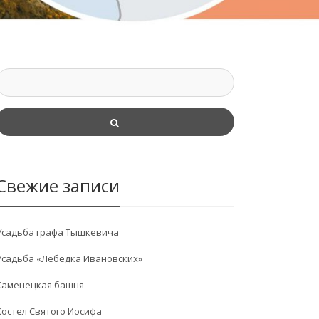
Свежие записи
Усадьба графа Тышкевича
Усадьба «Лебёдка Ивановских»
Каменецкая башня
Костел Святого Иосифа