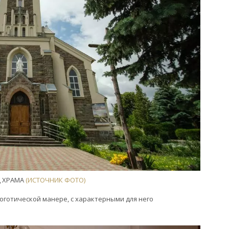
Д ХРАМА
(ИСТОЧНИК ФОТО)
еоготической манере, с характерными для него