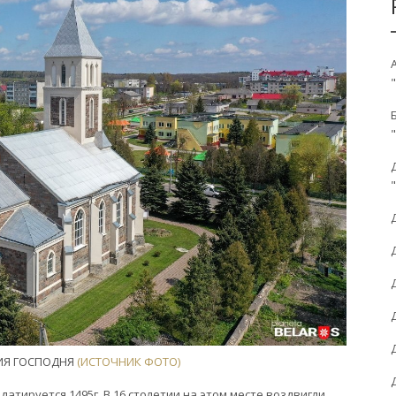
ИЯ ГОСПОДНЯ
(ИСТОЧНИК ФОТО)
атируется 1495г. В 16 столетии на этом месте воздвигли