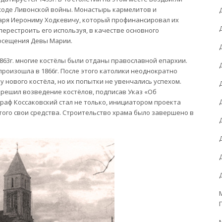
 ходе Ливонской войны. Монастырь кармелитов и
даря Иерониму Ходкевичу, который профинансировал их
перестроить его используя, в качестве основного
осещения Девы Марии.
863г. многие костёлы были отданы православной епархии.
 произошла в 1866г. После этого католики неоднократно
 нового костёла, но их попытки не увенчались успехом.
азрешил возведение костёлов, подписав Указ «Об
 граф Коссаковский стал не только, инициатором проекта
 этого свои средства. Строительство храма было завершено в