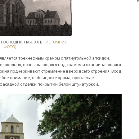
ГОСПОДНЯ, НАЧ. XX В.
(ИСТОЧНИК
ФОТО)
является трехнефным храмом с пятиугольной апсидой.
колокольня, возвышающаяся над храмом и оканчивающаяся
окна подчеркивают стремление вверх всего строения. Вход
собое внимание, в облицовке храма, привлекает
фасадной отделки покрытми белой штукатуркой.