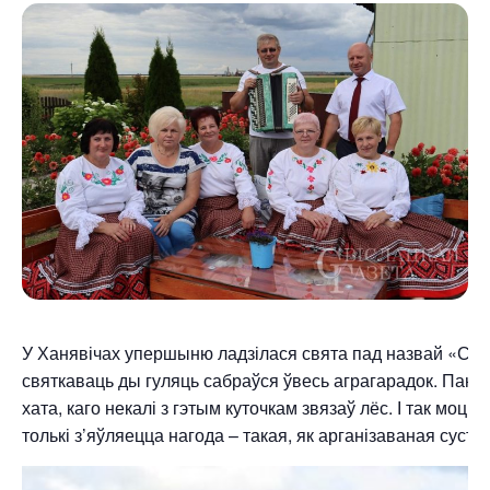
У Ханявічах упершыню ладзілася свята пад назвай «Сюд
святкаваць ды гуляць сабраўся ўвесь аграгарадок. Панае
хата, каго некалі з гэтым куточкам звязаў лёс. І так моцна
толькі з’яўляецца нагода – такая, як арганізаваная сустрэ