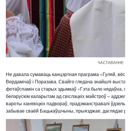
ЧАСТАВАННЕ ГА
Не давала сумаваць канцэртная праграма «Гуляй, вёска!»,
Вердамічаў і Поразава. Свайго гледача знайшлі выстаўк
фотаўспамін са старых здымкаў «Гэта было нядаўна, гэт
беларускім каларытам ад свіслацкіх майстроў – аддзел
вароты ханявіцкіх падвораў, прадэманстравалі ўдзельнікі
забывае сваёй Бацькаўшчыны, прыязджае, даглядае родн