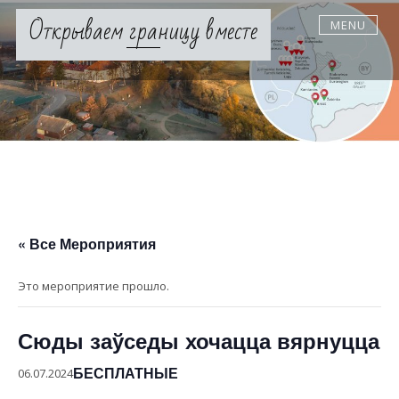
Skip
Открываем границу вместе
MENU
to
content
« Все Мероприятия
Это мероприятие прошло.
Сюды заўседы хочацца вярнуцца
БЕСПЛАТНЫЕ
06.07.2024