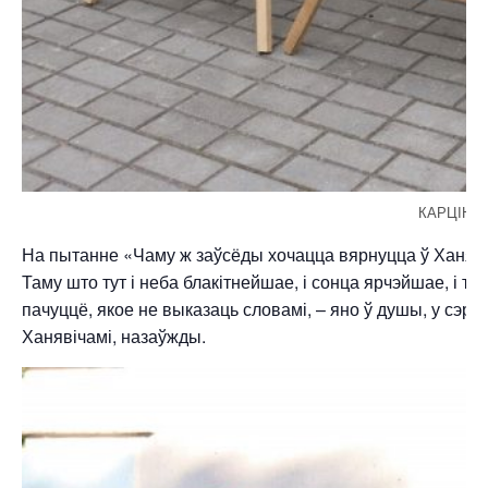
КАРЦІНЫ
На пытанне «Чаму ж заўсёды хочацца вярнуцца ў Ханяв
Таму што тут і неба блакітнейшае, і сонца ярчэйшае, і т
пачуццё, якое не выказаць словамі, – яно ў душы, у сэрцы
Ханявічамі, назаўжды.