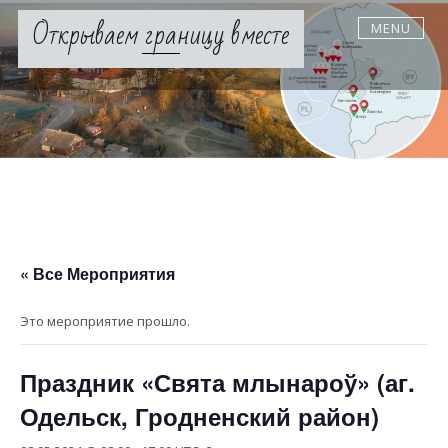
Skip
Открываем границу вместе
MENU
to
content
« Все Мероприятия
Это мероприятие прошло.
Праздник «Свята млынароў» (аг.
Одельск, Гродненский район)