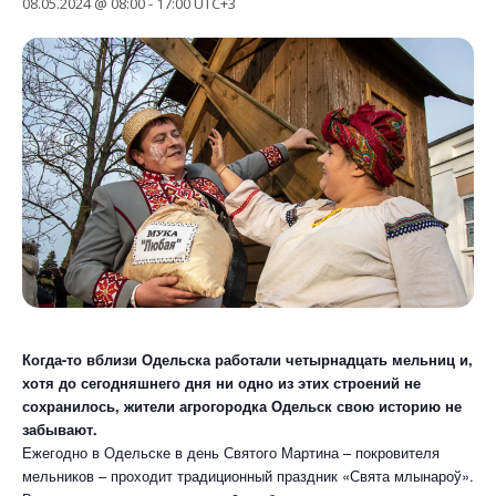
08.05.2024 @ 08:00
-
17:00
UTC+3
Когда-то вблизи Одельска работали четырнадцать мельниц и,
хотя до сегодняшнего дня ни одно из этих строений не
сохранилось, жители агрогородка Одельск свою историю не
забывают.
Ежегодно в Одельске в день Святого Мартина – покровителя
мельников – проходит традиционный праздник «Свята млынароў».