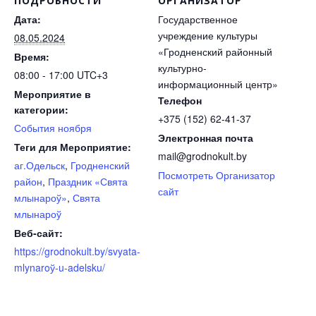
ПОДРОБНОСТИ
ОРГАНИЗАТОР
Дата:
Государственное
учреждение культуры
08.05.2024
«Гродненский районный
Время:
культурно-
08:00 - 17:00
UTC+3
информационный центр»
Мероприятие в
Телефон
категории:
+375 (152) 62-41-37
События ноября
Электронная почта
Теги для Мероприятие:
mail@grodnokult.by
аг.Одельск
,
Гродненский
Посмотреть Организатор
район
,
Праздник «Свята
сайт
млынароў»
,
Свята
млынароў
Веб-сайт:
https://grodnokult.by/svyata-
mlynaroў-u-adelsku/