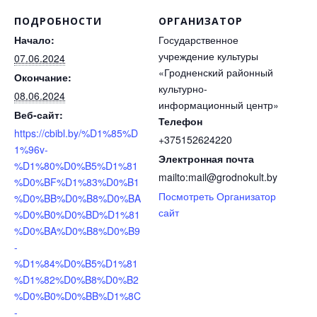
ПОДРОБНОСТИ
ОРГАНИЗАТОР
Начало:
Государственное
учреждение культуры
07.06.2024
«Гродненский районный
Окончание:
культурно-
08.06.2024
информационный центр»
Веб-сайт:
Телефон
https://cbibl.by/%D1%85%D
+375152624220
1%96v-
Электронная почта
%D1%80%D0%B5%D1%81
mailto:mail@grodnokult.by
%D0%BF%D1%83%D0%B1
Посмотреть Организатор
%D0%BB%D0%B8%D0%BA
сайт
%D0%B0%D0%BD%D1%81
%D0%BA%D0%B8%D0%B9
-
%D1%84%D0%B5%D1%81
%D1%82%D0%B8%D0%B2
%D0%B0%D0%BB%D1%8C
-