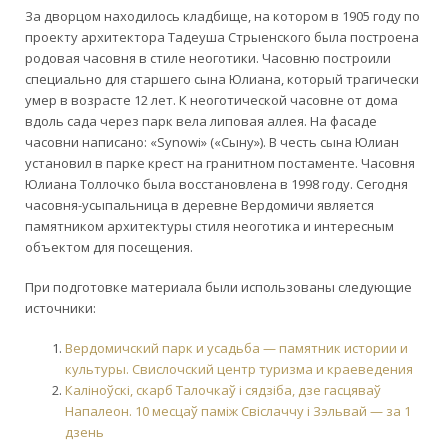
За
дворцом
находилось
кладбище
,
на
котором
в
1905
году
по
проекту
архитектора
Тадеуша
Стрыенского
была
построена
родовая
часовня
в
стиле
неоготики
.
Часовню
построили
специально
для
старшего
сына
Юлиана
,
который
трагически
умер
в
возрасте 12
лет
. К
неоготической
часовне
от
дома
вдоль
сада
через
парк
вела
липовая
аллея
.
На
фасаде
часовни
написано
: «
Synowi
» («
Сыну»). В
честь
сына
Юлиан
установил
в
парке
крест
на
гранитном
постаменте
.
Часовня
Юлиана
Толлочко
была
восстановлена
в
1998
году
. Сегодня
часовня-усыпальница в деревне Вердомичи является
памятником архитектуры стиля неоготика и интересным
объектом для посещения.
При подготовке материала были использованы следующие
источники:
Вердомичский парк и усадьба — памятник истории и
культуры. Свислочский центр туризма и краеведения
Каліноўскі, скарб Талочкаў і сядзіба, дзе гасцяваў
Напалеон. 10 месцаў паміж Свіслаччу і Зэльвай — за 1
дзень