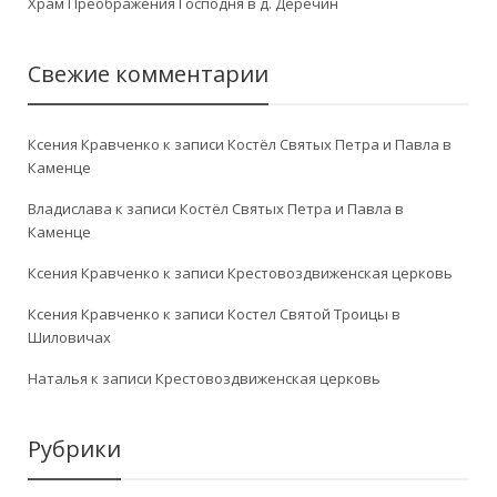
Храм Преображения Господня в д. Деречин
Свежие комментарии
Ксения Кравченко
к записи
Костёл Святых Петра и Павла в
Каменце
Владислава
к записи
Костёл Святых Петра и Павла в
Каменце
Ксения Кравченко
к записи
Крестовоздвиженская церковь
Ксения Кравченко
к записи
Костел Святой Троицы в
Шиловичах
Наталья
к записи
Крестовоздвиженская церковь
Рубрики