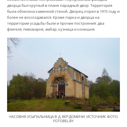
дворца
был
круглый
в
плане
парадный
двор
.
Территория
была
обнесена
каменной
стеной
.
Дворец
сгорел
в
1915
году
и
более
не
воссоздавался
.
Кроме
парка
и
дворца
на
территории
усадьбы
были
и
прочие
построения
:
два
флигеля
,
пивоварня, амбар, кузница и конюшня
.
ЧАСОВНЯ-УСЫПАЛЬНИЦА В Д. ВЕРДОМИЧИ. ИСТОЧНИК ФОТО:
FOTOBEL.BY