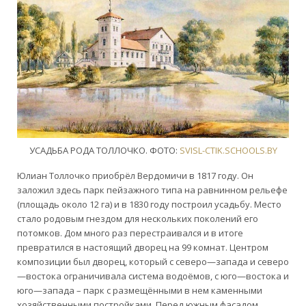
УСАДЬБА РОДА ТОЛЛОЧКО. ФОТО:
SVISL-CTIK.SCHOOLS.BY
Юлиан
Толлочко
приобрёл
Вердомичи
в
1817
году
.
Он
заложил
здесь
парк
пейзажного
типа
на
равнинном
рельефе
(
площадь
около
12
га
)
и
в
1830
году
построил
усадьбу
.
Место
стало
родовым
гнездом
для
нескольких
поколений
его
потомков
.
Дом
много
раз
перестраивался
и
в
итоге
превратился
в
настоящий
дворец
на
99
комнат
.
Центром
композиции
был
дворец
,
который
с
северо
—
запада
и
северо
—
востока
ограничивала
система
водоёмов
,
с
юго
—
востока
и
юго
—
запада
–
парк
с
размещёнными
в
нем
каменными
хозяйственными
постройками
.
Перед
южным
фасадом