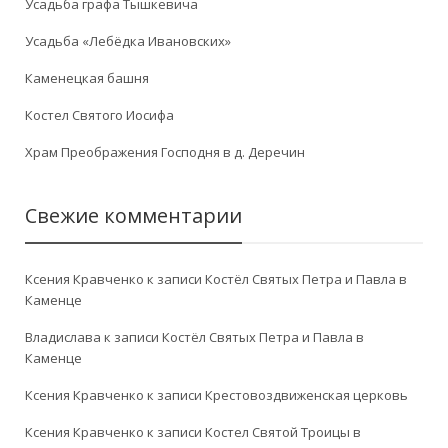
Усадьба графа Тышкевича
Усадьба «Лебёдка Ивановских»
Каменецкая башня
Костел Святого Иосифа
Храм Преображения Господня в д. Деречин
Свежие комментарии
Ксения Кравченко
к записи
Костёл Святых Петра и Павла в
Каменце
Владислава
к записи
Костёл Святых Петра и Павла в
Каменце
Ксения Кравченко
к записи
Крестовоздвиженская церковь
Ксения Кравченко
к записи
Костел Святой Троицы в