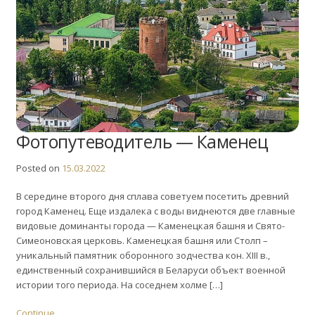
Фотопутеводитель — Каменец
Posted on
15.03.2022
В середине второго дня сплава советуем посетить древний
город Каменец. Еще издалека с воды виднеются две главные
видовые доминанты города — Каменецкая башня и Свято-
Симеоновская церковь. Каменецкая башня или Столп –
уникальный памятник оборонного зодчества кон. XIII в.,
единственный сохранившийся в Беларуси объект военной
истории того периода. На соседнем холме […]
Continue