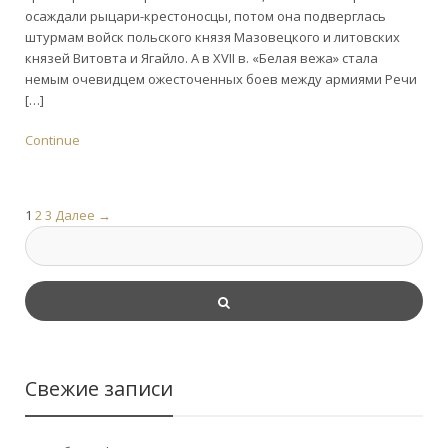
осаждали рыцари-крестоносцы, потом она подверглась
штурмам войск польского князя Мазовецкого и литовских
князей Витовта и Ягайло. А в XVII в. «Белая вежа» стала
немым очевидцем ожесточенных боев между армиями Речи
[…]
Continue
1
2
3
Далее →
Свежие записи