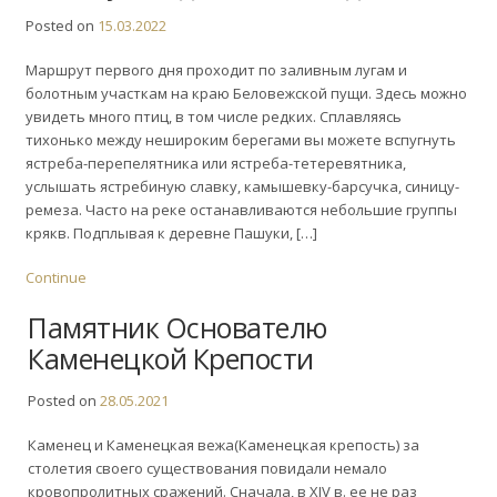
Posted on
15.03.2022
Маршрут первого дня проходит по заливным лугам и
болотным участкам на краю Беловежской пущи. Здесь можно
увидеть много птиц, в том числе редких. Сплавляясь
тихонько между нешироким берегами вы можете вспугнуть
ястреба-перепелятника или ястреба-тетеревятника,
услышать ястребиную славку, камышевку-барсучка, синицу-
ремеза. Часто на реке останавливаются небольшие группы
крякв. Подплывая к деревне Пашуки, […]
Continue
Памятник Основателю
Каменецкой Крепости
Posted on
28.05.2021
Каменец и Каменецкая вежа(Каменецкая крепость) за
столетия своего существования повидали немало
кровопролитных сражений. Сначала, в XIV в. ее не раз