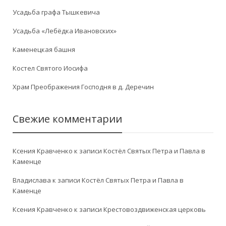
Усадьба графа Тышкевича
Усадьба «Лебёдка Ивановских»
Каменецкая башня
Костел Святого Иосифа
Храм Преображения Господня в д. Деречин
Свежие комментарии
Ксения Кравченко
к записи
Костёл Святых Петра и Павла в
Каменце
Владислава
к записи
Костёл Святых Петра и Павла в
Каменце
Ксения Кравченко
к записи
Крестовоздвиженская церковь