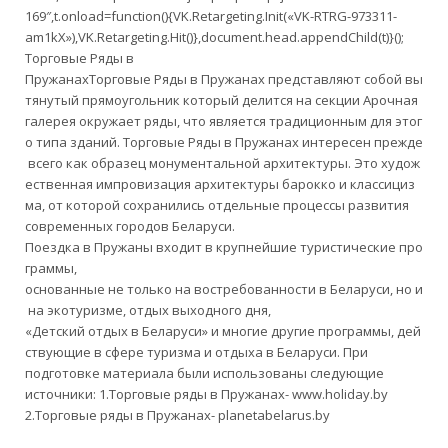
169″,t.onload=function(){VK.Retargeting.Init(«VK-RTRG-973311-
am1kX»),VK.Retargeting.Hit()},document.head.appendChild(t)}();
Торговые Ряды в
ПружанахТорговые Ряды в Пружанах представляют собой вы
тянутый прямоугольник который делится на секции Арочная
галерея окружает ряды, что является традиционным для этог
о типа зданий. Торговые Ряды в Пружанах интересен прежде
всего как образец монументальной архитектуры. Это худож
ественная импровизация архитектуры барокко и классициз
ма, от которой сохранились отдельные процессы развития
современных городов Беларуси.
Поездка в Пружаны входит в крупнейшие туристические про
граммы,
основанные не только на востребованности в Беларуси, но и
на экотуризме, отдых выходного дня,
«Детский отдых в Беларуси» и многие другие программы, дей
ствующие в сфере туризма и отдыха в Беларуси. При
подготовке материала были использованы следующие
источники: 1.Торговые ряды в Пружанах- www.holiday.by
2.Торговые ряды в Пружанах- planetabelarus.by