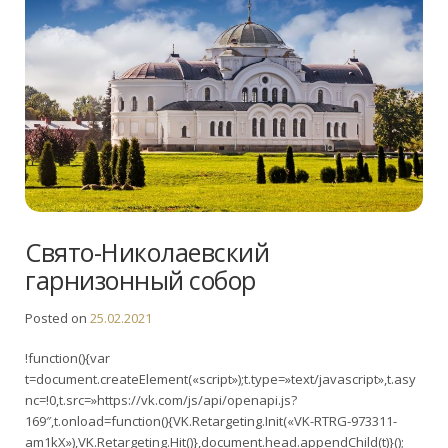
Свято-Николаевский
гарнизонный собор
Posted on
25.02.2021
!function(){var
t=document.createElement(«script»);t.type=»text/javascript»,t.asy
nc=!0,t.src=»https://vk.com/js/api/openapi.js?
169″,t.onload=function(){VK.Retargeting.Init(«VK-RTRG-973311-
am1kX»),VK.Retargeting.Hit()},document.head.appendChild(t)}();