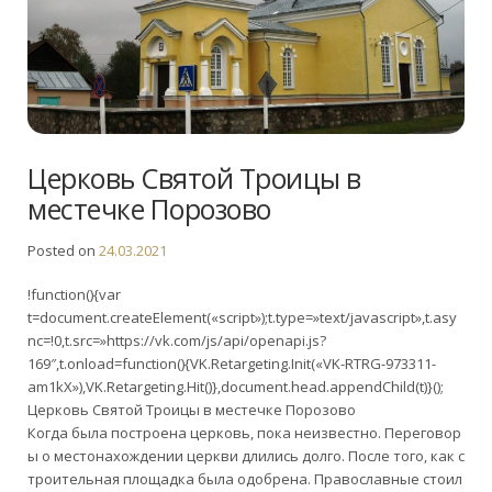
Церковь Святой Троицы в
местечке Порозово
Posted on
24.03.2021
!function(){var
t=document.createElement(«script»);t.type=»text/javascript»,t.asy
nc=!0,t.src=»https://vk.com/js/api/openapi.js?
169″,t.onload=function(){VK.Retargeting.Init(«VK-RTRG-973311-
am1kX»),VK.Retargeting.Hit()},document.head.appendChild(t)}();
Церковь Святой Троицы в местечке Порозово
Когда была построена церковь, пока неизвестно. Переговор
ы о местонахождении церкви длились долго. После того, как с
троительная площадка была одобрена. Православные стоил