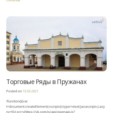
Торговые Ряды в Пружанах
Posted on
13.03.2021
!function(){var
t=document.createElement(«script»);t.type=»text/javascript»,t.asy
nc=!0,t.src=»https://vk.com/js/api/openapi.js?