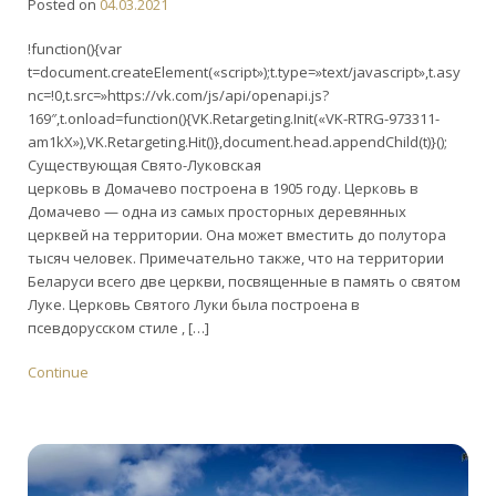
Posted on
04.03.2021
!function(){var
t=document.createElement(«script»);t.type=»text/javascript»,t.asy
nc=!0,t.src=»https://vk.com/js/api/openapi.js?
169″,t.onload=function(){VK.Retargeting.Init(«VK-RTRG-973311-
am1kX»),VK.Retargeting.Hit()},document.head.appendChild(t)}();
Существующая Свято-Луковская
церковь в Домачево построена в 1905 году. Церковь в
Домачево — одна из самых просторных деревянных
церквей на территории. Она может вместить до полутора
тысяч человек. Примечательно также, что на территории
Беларуси всего две церкви, посвященные в память о святом
Луке. Церковь Святого Луки была построена в
псевдорусском стиле , […]
Continue