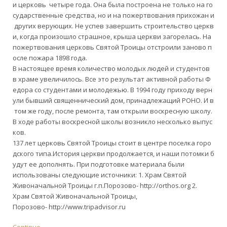
и церковь четыре года. Она была построена не только на го
сударственные средства, но и на пожертвования прихожан и
других верующих. Не успев завершить строительство церкв
и, когда произошло страшное, крыша церкви загорелась. На
пожертвования церковь Святой Троицы отстроили заново п
осле пожара 1898 года.
В настоящее время количество молодых людей и студентов
в храме увеличилось. Все это результат активной работы Ф
едора со студентами и молодежью. В 1994 году приходу верн
ули бывший священнический дом, принадлежащий РОНО. И в
том же году, после ремонта, там открыли воскресную школу.
В ходе работы воскресной школы возникло несколько выпус
ков.
137 лет церковь Святой Троицы стоит в центре поселка горо
дского типа.История церкви продолжается, и наши потомки б
удут ее дополнять. При подготовке материала были
использованы следующие источники: 1. Храм Святой
Живоначальной Троицы г.п.Порозово- http://orthos.org 2.
Храм Святой Живоначальной Троицы,
Порозово- http://www.tripadvisor.ru
Continue