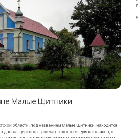
евне Малые Щитники
стской области, под названием Малые Щитники, находится
а данная церковь строилась как костел для католиков, в
. И только в 1918 году его отдали назад католикам. После