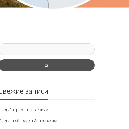
Свежие записи
Усадьба графа Тышкевича
Усадьба «Лебёдка Ивановских»