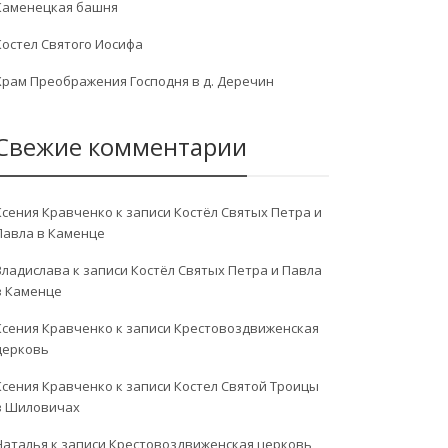
Каменецкая башня
Костел Святого Иосифа
Храм Преображения Господня в д. Деречин
Свежие комментарии
Ксения Кравченко
к записи
Костёл Святых Петра и
Павла в Каменце
Владислава
к записи
Костёл Святых Петра и Павла
в Каменце
Ксения Кравченко
к записи
Крестовоздвиженская
церковь
Ксения Кравченко
к записи
Костел Святой Троицы
в Шиловичах
Наталья
к записи
Крестовоздвиженская церковь