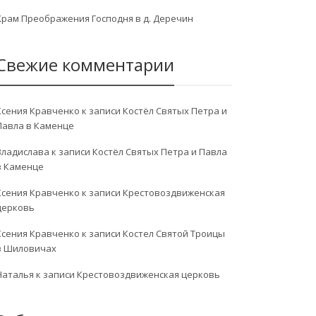
Храм Преображения Господня в д. Деречин
Свежие комментарии
Ксения Кравченко
к записи
Костёл Святых Петра и
Павла в Каменце
Владислава
к записи
Костёл Святых Петра и Павла
в Каменце
Ксения Кравченко
к записи
Крестовоздвиженская
церковь
Ксения Кравченко
к записи
Костел Святой Троицы
в Шиловичах
Наталья
к записи
Крестовоздвиженская церковь