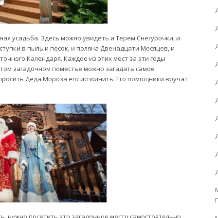
ая усадьба. Здесь можно увидеть и Терем Снегурочки, и
пки в пыль и песок, и поляна Двенадцати Месяцев, и
очного Календаря. Каждое из этих мест за эти годы
 этом загадочном поместье можно загадать самое
просить Деда Мороза его исполнить. Его помощники вручат
ь, нужно посетить это загадочное место самостоятельно.