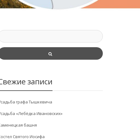
Свежие записи
Усадьба графа Тышкевича
Усадьба «Лебёдка Ивановских»
Каменецкая башня
Костел Святого Иосифа