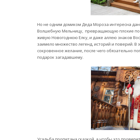
Но не одним домиком Деда Мороза интересна данн
Волшебную Мельницу, превращающую плохие посту
живую Новогоднюю Елку, и даже аллею знаков Вост
заимело множество легенд, историй и поверий. В
сокровенное желание, после чего обязательно по
подарок загадавшему.
Усадьба пропитана сказкой, а чтобы это проверит