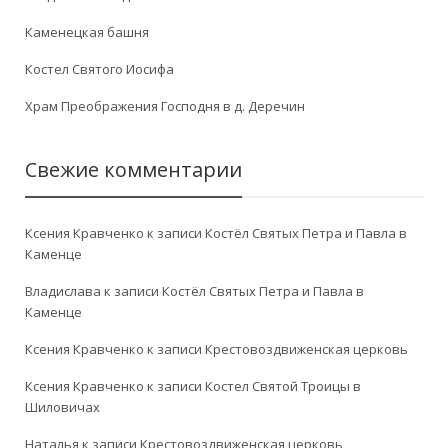
Каменецкая башня
Костел Святого Иосифа
Храм Преображения Господня в д. Деречин
Свежие комментарии
Ксения Кравченко
к записи
Костёл Святых Петра и Павла в
Каменце
Владислава
к записи
Костёл Святых Петра и Павла в
Каменце
Ксения Кравченко
к записи
Крестовоздвиженская церковь
Ксения Кравченко
к записи
Костел Святой Троицы в
Шиловичах
Наталья
к записи
Крестовоздвиженская церковь