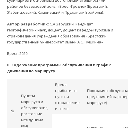
кулинарией и основными достопримечательностями
районов безвизовой зоны «Брест-Гродно» (Брестский,
Жабинсковский, Каменецкий и Пружанский районы).
Автор разработчик:
С.А Заруцкий, кандидат
географических наук, доцент, доцент кафедры туризма и
страноведения Учреждения образования «Брестский
государственный университет имени А.С. Пушкина»
Брест, 2020
II
. Содержание программы обслуживания и график
движения по маршруту
Время
прибытия в
Программа обслужива
Пункты
пункт и
предприятий-партнер
маршрута и
отправление
маршруте)
обслуживания,
из него
№
расстояние
между ними
(км)