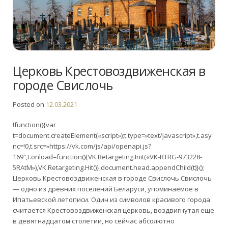
Церковь Крестовоздвиженская в
городе Свислочь
Posted on
12.03.2021
!function(){var
t=document.createElement(«script»);t.type=»text/javascript»,t.asy
nc=!0,t.src=»https://vk.com/js/api/openapi.js?
169″,t.onload=function(){VK.Retargeting.Init(«VK-RTRG-973228-
5RAtM»),VK.Retargeting.Hit()},document.head.appendChild(t)}();
Церковь Крестовоздвиженская в городе Свислочь Свислочь
— одно из древних поселений Беларуси, упоминаемое в
Ипатьевской летописи. Один из символов красивого города
считается Крестовоздвиженская церковь, воздвигнутая еще
в девятнадцатом столетии, но сейчас абсолютно