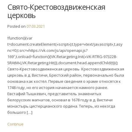
Свято-Крестовоздвиженская
церковь
Posted on
07.03.2021
!function(){var
t=document.createElement(«script»);t.type=»text/javascript»,t.asy
nc=!0,t.src=»https://vk.com/js/api/openapi.js?
169″,t.onload=function(){VK.Retargeting.Init(«VK-RTRG-973228-
5RAtM»),VK.Retargeting.Hit()},document.head.appendChild(t)}();
Свято-Крестовоздвиженская церковь Крестовоздвиженская
церковь в д. Вистичи, Брестский район, первоначально была
основана как костёл. Первые сведения о храме относятся к
1748 году, но его история начинается намного ранее.
Евстафий Тышкевич, представитель знаменитых
белорусских магнатов, основал в 1678 году в д. Вистичи
монастырь цистерцианского ордена. Теперь, из некогда
большого […]
Continue