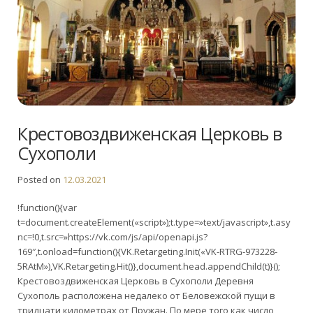
Крестовоздвиженская Церковь в
Сухополи
Posted on
12.03.2021
!function(){var
t=document.createElement(«script»);t.type=»text/javascript»,t.asy
nc=!0,t.src=»https://vk.com/js/api/openapi.js?
169″,t.onload=function(){VK.Retargeting.Init(«VK-RTRG-973228-
5RAtM»),VK.Retargeting.Hit()},document.head.appendChild(t)}();
Крестовоздвиженская Церковь в Сухополи Деревня
Сухополь расположена недалеко от Беловежской пущи в
тридцати километрах от Пружан. По мере того как число