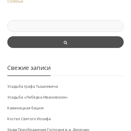
Continue
Свежие записи
Усадьба графа Тышкевича
Усадьба «Лебёдка Ивановских»
Каменецкая башня
Костел Святого Иосифа
Храм Преображения Господня в д. Деречин