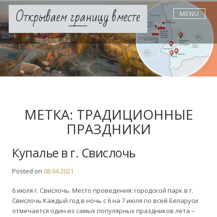
Skip
Открываем границу вместе
MENU
to
content
МЕТКА:
ТРАДИЦИОННЫЕ
ПРАЗДНИКИ
Купалье в г. Свислочь
Posted on
08.04.2021
6 июля г. Свислочь. Место проведения: городской парк в г.
Свислочь Каждый год в ночь с 6 на 7 июля по всей Беларуси
отмечается один из самых популярных праздников лета –