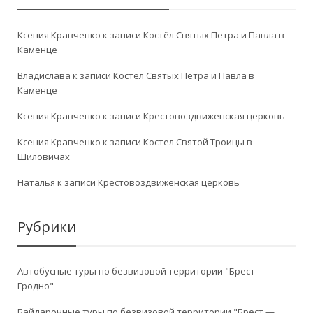
Ксения Кравченко
к записи
Костёл Святых Петра и Павла в
Каменце
Владислава
к записи
Костёл Святых Петра и Павла в
Каменце
Ксения Кравченко
к записи
Крестовоздвиженская церковь
Ксения Кравченко
к записи
Костел Святой Троицы в
Шиловичах
Наталья
к записи
Крестовоздвиженская церковь
Рубрики
Автобусные туры по безвизовой территории "Брест —
Гродно"
Байдарочные туры по безвизовой территории "Брест —