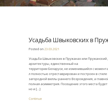
Усадьба Швыковских в Пру
Posted on
23.03.2021
Усадьба Швыковских в Пружанах или Пружанский
архитектуры, единственный на
территории Беларуси, не изменившийся с момента 
л полностью отреставрирован и построен в стил
загородной виллы раннего Возрождения, а главно
полная асимметрия. Посещение этого места будет
но и […]
Continue