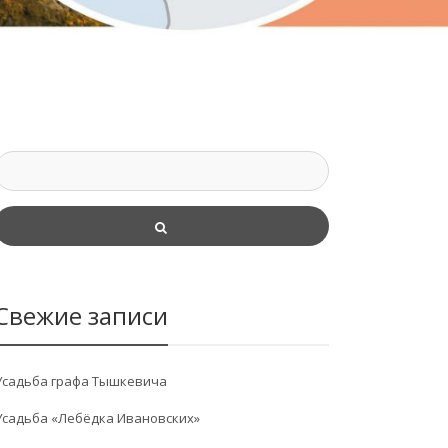
Свежие записи
Усадьба графа Тышкевича
Усадьба «Лебёдка Ивановских»