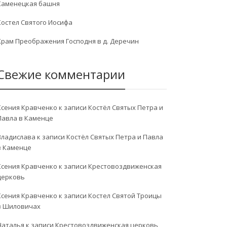
Каменецкая башня
Костел Святого Иосифа
Храм Преображения Господня в д. Деречин
Свежие комментарии
Ксения Кравченко
к записи
Костёл Святых Петра и
Павла в Каменце
Владислава
к записи
Костёл Святых Петра и Павла
в Каменце
Ксения Кравченко
к записи
Крестовоздвиженская
церковь
Ксения Кравченко
к записи
Костел Святой Троицы
в Шиловичах
Наталья
к записи
Крестовоздвиженская церковь