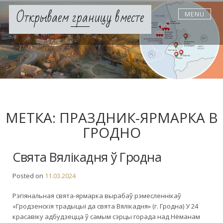
Skip
Открываем границу вместе
MENU
to
content
МЕТКА:
ПРАЗДНИК-ЯРМАРКА В
ГРОДНО
Свята Вялікадня ў Гродна
Posted on
11.03.2024
Рэгіянальная свята-ярмарка вырабаў рэмесленнікаў
«Гродзенскія традыцыі да свята Вялікадня» (г. Гродна) У 24
красавіку адбудзецца ў самым сэрцы горада над Нёманам