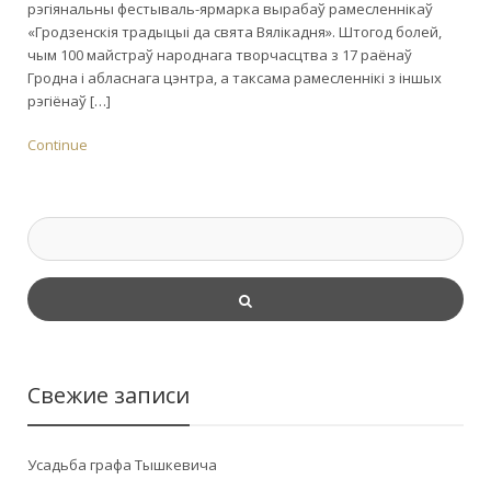
рэгіянальны фестываль-ярмарка вырабаў рамесленнікаў
«Гродзенскія традыцыі да свята Вялікадня». Штогод болей,
чым 100 майстраў народнага творчасцтва з 17 раёнаў
Гродна і абласнага цэнтра, а таксама рамесленнікі з іншых
рэгіёнаў […]
Continue
Свежие записи
Усадьба графа Тышкевича