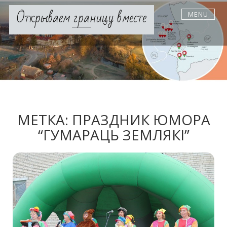
Skip
Открываем границу вместе
MENU
to
content
МЕТКА:
ПРАЗДНИК ЮМОРА
“ГУМАРАЦЬ ЗЕМЛЯКI”