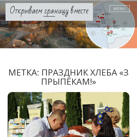
Skip
Открываем границу вместе
MENU
to
content
МЕТКА:
ПРАЗДНИК ХЛЕБА «З
ПРЫПЁКАМ!»