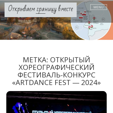
Skip
Открываем границу вместе
MENU
to
content
МЕТКА:
ОТКРЫТЫЙ
ХОРЕОГРАФИЧЕСКИЙ
ФЕСТИВАЛЬ-КОНКУРС
«ARTDANCE FEST — 2024»