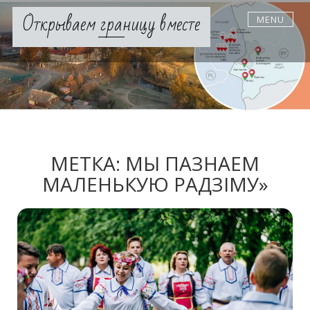
Skip
Открываем границу вместе
MENU
to
content
МЕТКА:
МЫ ПАЗНАЕМ
МАЛЕНЬКУЮ РАДЗІМУ»