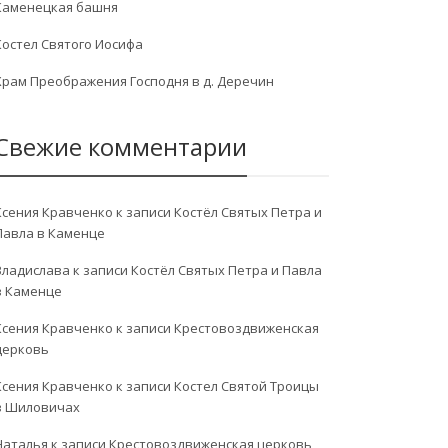
Каменецкая башня
Костел Святого Иосифа
Храм Преображения Господня в д. Деречин
Свежие комментарии
Ксения Кравченко
к записи
Костёл Святых Петра и
Павла в Каменце
Владислава
к записи
Костёл Святых Петра и Павла
в Каменце
Ксения Кравченко
к записи
Крестовоздвиженская
церковь
Ксения Кравченко
к записи
Костел Святой Троицы
в Шиловичах
Наталья
к записи
Крестовоздвиженская церковь