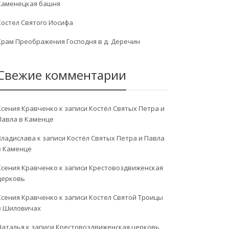
Каменецкая башня
Костел Святого Иосифа
Храм Преображения Господня в д. Деречин
Свежие комментарии
Ксения Кравченко
к записи
Костёл Святых Петра и
Павла в Каменце
Владислава
к записи
Костёл Святых Петра и Павла
в Каменце
Ксения Кравченко
к записи
Крестовоздвиженская
церковь
Ксения Кравченко
к записи
Костел Святой Троицы
в Шиловичах
Наталья
к записи
Крестовоздвиженская церковь