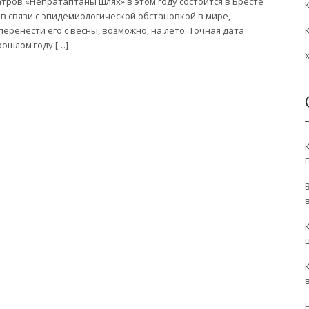
ров «Непратаптаны шлях» в этом году состоится в Бресте
 в связи с эпидемиологической обстановкой в мире,
еренести его с весны, возможно, на лето. Точная дата
рошлом году […]