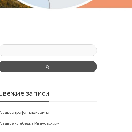
Свежие записи
Усадьба графа Тышкевича
Усадьба «Лебёдка Ивановских»