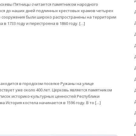
аскевы Пятницы считается памятником народного
ихся до наших дней подлинных крестовых храмов четырех
е сооружения были широко распространены на территории
в 1733 году и перестроена в 1860 году. […]
находится в городском поселке Ружаны на улице
ествует уже около 400 лет. Церковь является памятником
список историко-культурных ценностей Республики
а История костела начинается в 1596 году. В то […]