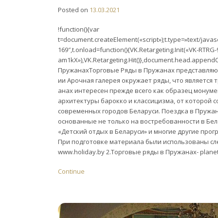
Posted on
13.03.2021
!function(){var
t=document.createElement(«script»);t.type=»text/javascr
169″,t.onload=function(){VK.Retargeting.Init(«VK-RTRG
am1kX»),VK.Retargeting.Hit()},document.head.appendCh
ПружанахТорговые Ряды в Пружанах представляют
ии Арочная галерея окружает ряды, что является 
анах интересен прежде всего как образец монум
архитектуры барокко и классицизма, от которой 
современных городов Беларуси. Поездка в Пружа
основанные не только на востребованности в Бела
«Детский отдых в Беларуси» и многие другие прог
При подготовке материала были использованы сл
www.holiday.by 2.Торговые ряды в Пружанах- plane
Continue