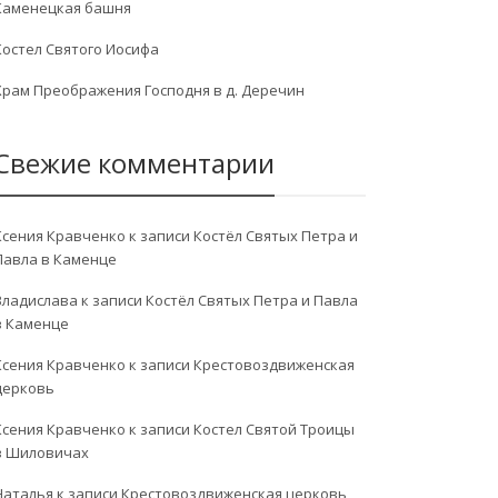
Каменецкая башня
Костел Святого Иосифа
Храм Преображения Господня в д. Деречин
Свежие комментарии
Ксения Кравченко
к записи
Костёл Святых Петра и
Павла в Каменце
Владислава
к записи
Костёл Святых Петра и Павла
в Каменце
Ксения Кравченко
к записи
Крестовоздвиженская
церковь
Ксения Кравченко
к записи
Костел Святой Троицы
в Шиловичах
Наталья
к записи
Крестовоздвиженская церковь