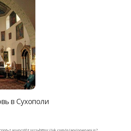
вь в Сухополи
ipt»,t.async=!0,t.src=»https://vk.com/js/api/openapi.js?