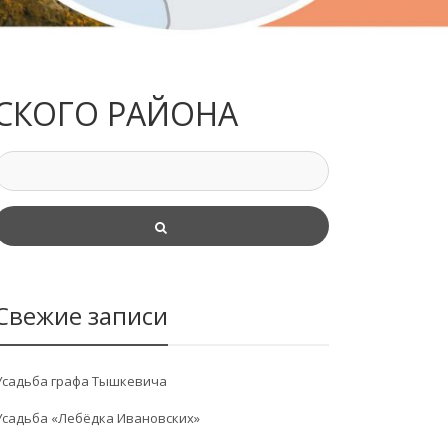
СКОГО РАЙОНА
Свежие записи
Усадьба графа Тышкевича
Усадьба «Лебёдка Ивановских»