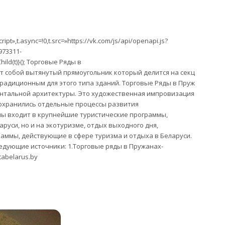
ipt»,t.async=!0,t.src=»https://vk.com/js/api/openapi.js?
-973311-
ild(t)}(); Торговые Ряды в
 собой вытянутый прямоугольник который делится на секц
традиционным для этого типа зданий. Торговые Ряды в Пруж
ентальной архитектуры. Это художественная импровизация
сохранились отдельные процессы развития
ны входит в крупнейшие туристические программы,
руси, но и на экотуризме, отдых выходного дня,
раммы, действующие в сфере туризма и отдыха в Беларуси.
едующие источники: 1.Торговые ряды в Пружанах-
tabelarus.by