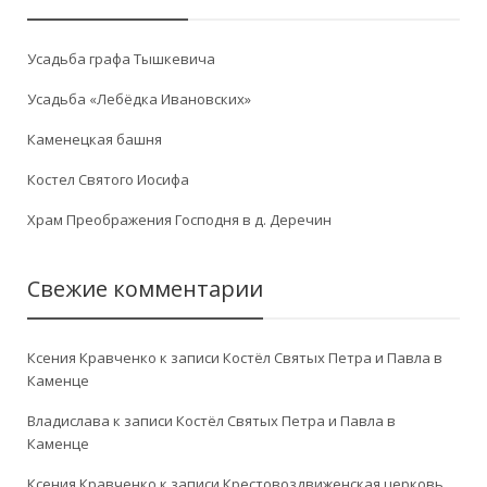
Усадьба графа Тышкевича
Усадьба «Лебёдка Ивановских»
Каменецкая башня
Костел Святого Иосифа
Храм Преображения Господня в д. Деречин
Свежие комментарии
Ксения Кравченко
к записи
Костёл Святых Петра и Павла в
Каменце
Владислава
к записи
Костёл Святых Петра и Павла в
Каменце
Ксения Кравченко
к записи
Крестовоздвиженская церковь