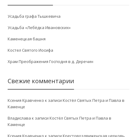
Усадьба графа Тышкевича
Усадьба «Лебёдка Ивановских»
Каменецкая башня
Костел Святого Иосифа
Храм Преображения Господня в д. Деречин
Свежие комментарии
Ксения Кравченко
к записи
Костёл Святых Петра и Павла в
Каменце
Владислава
к записи
Костёл Святых Петра и Павла в
Каменце
Ксения Кравченко
к записи
Крестовоздвиженская церковь