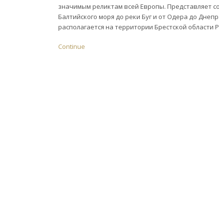
значимым реликтам всей Европы. Представляет со
Балтийского моря до реки Буг и от Одера до Днеп
располагается на территории Брестской области Р
Continue