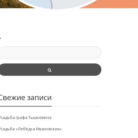
А
Свежие записи
Усадьба графа Тышкевича
Усадьба «Лебёдка Ивановских»