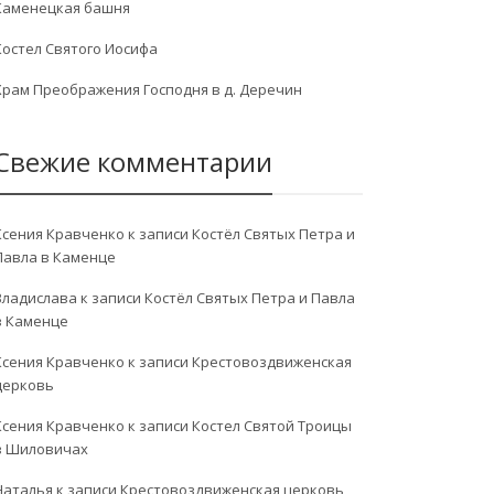
Каменецкая башня
Костел Святого Иосифа
Храм Преображения Господня в д. Деречин
Свежие комментарии
Ксения Кравченко
к записи
Костёл Святых Петра и
Павла в Каменце
Владислава
к записи
Костёл Святых Петра и Павла
в Каменце
Ксения Кравченко
к записи
Крестовоздвиженская
церковь
Ксения Кравченко
к записи
Костел Святой Троицы
в Шиловичах
Наталья
к записи
Крестовоздвиженская церковь