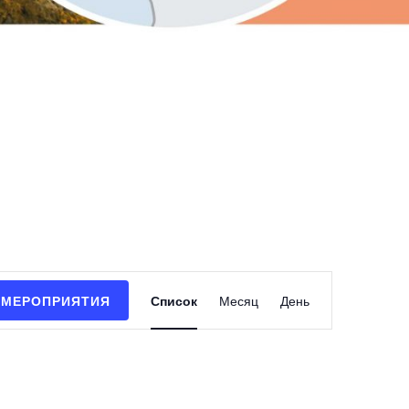
М
 МЕРОПРИЯТИЯ
Список
Месяц
е
День
р
о
п
р