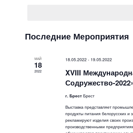
и
ы
к
п
б
л
р
ю
р
а
ч
о
т
е
Последние Мероприятия
ь
в
с
д
о
м
а
е
т
о
с
МАЙ
18.05.2022
-
19.05.2022
у
л
18
т
.
о
XVIII Международн
2022
р
в
о
Содружество-2022
М
.
е
П
г. Брест
Брест
о
р
и
Выставка представляет промышле
о
с
продукты питания белорусских и 
п
к
рекламируют изделия своих произ
М
р
производственными предприятиям
е
обмениваются практическим опыт