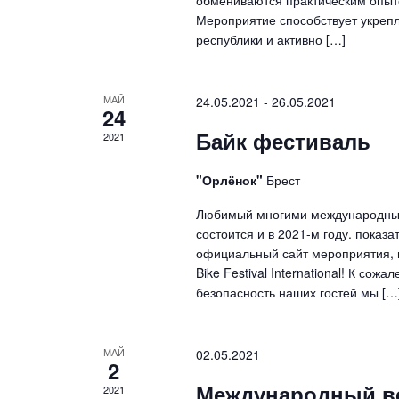
и
р
Мероприятие способствует укреп
о
я
республики и активно […]
п
т
р
и
и
МАЙ
24.05.2021
-
26.05.2021
я
24
я
т
Байк фестиваль
2021
н
и
я
а
п
"Орлёнок"
Брест
в
о
Любимый многими международный 
к
и
состоится и в 2021-м году. показ
л
г
официальный сайт мероприятия, в
ю
ч
Bike Festival International! К со
а
е
безопасность наших гостей мы […
ц
в
и
о
м
и
МАЙ
02.05.2021
2
у
с
Международный ве
2021