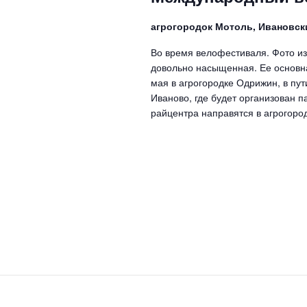
л
о
агрогородок Мотоль, Ивановск
в
у
Во время велофестиваля. Фото и
.
довольно насыщенная. Ее основна
мая в агрогородке Одрижин, в пу
Иваново, где будет организован п
райцентра направятся в агрогоро