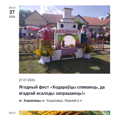
а
р
в
ИЮЛ
и
27
и
2024
я
г
т
а
ц
и
и
я
и
н
а
в
и
г
а
27.07.2024
ц
Ягодный фест «Ходараўцы спяваюць, да
и
ягаднай асалоды запрашаюць!»
и
аг. Ходоровцы
аг. Ходоровцы, Лидский р-н
ИЮЛ