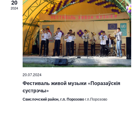
20
2024
20.07.2024
Фестиваль живой музыки «Поразаўскія
сустрэчы»
Свислочский район, г.п. Порозово
г.п.Порозово