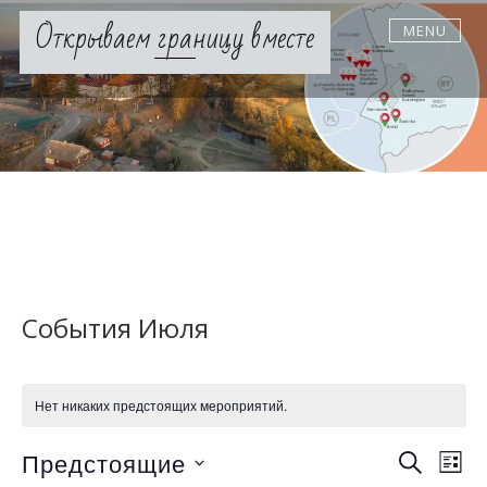
Skip
Открываем границу вместе
MENU
to
content
События Июля
Нет никаких предстоящих мероприятий.
П
М
Предстоящие
ПОИСК
СПИ
е