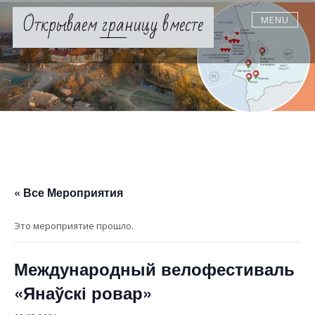
Skip
Открываем границу вместе
MENU
to
content
« Все Мероприятия
Это мероприятие прошло.
Международный велофестиваль
«Янаўскі ровар»