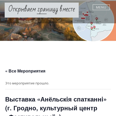
Skip
Открываем границу вместе
MENU
to
content
« Все Мероприятия
Это мероприятие прошло.
Выставка «Анёльскiя спатканнi»
(г. Гродно, культурный центр