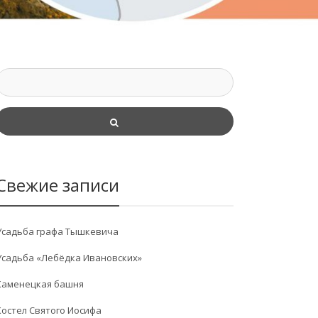
Свежие записи
Усадьба графа Тышкевича
Усадьба «Лебёдка Ивановских»
Каменецкая башня
Костел Святого Иосифа