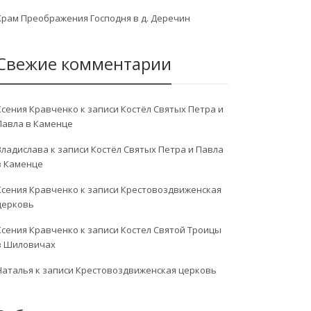
Храм Преображения Господня в д. Деречин
Свежие комментарии
Ксения Кравченко
к записи
Костёл Святых Петра и
Павла в Каменце
Владислава
к записи
Костёл Святых Петра и Павла
в Каменце
Ксения Кравченко
к записи
Крестовоздвиженская
церковь
Ксения Кравченко
к записи
Костел Святой Троицы
в Шиловичах
Наталья
к записи
Крестовоздвиженская церковь