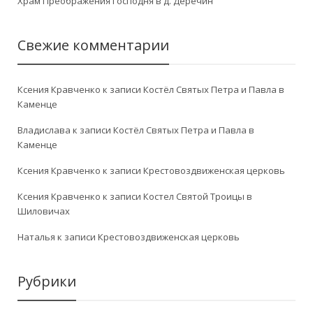
Храм Преображения Господня в д. Деречин
Свежие комментарии
Ксения Кравченко
к записи
Костёл Святых Петра и Павла в
Каменце
Владислава
к записи
Костёл Святых Петра и Павла в
Каменце
Ксения Кравченко
к записи
Крестовоздвиженская церковь
Ксения Кравченко
к записи
Костел Святой Троицы в
Шиловичах
Наталья
к записи
Крестовоздвиженская церковь
Рубрики