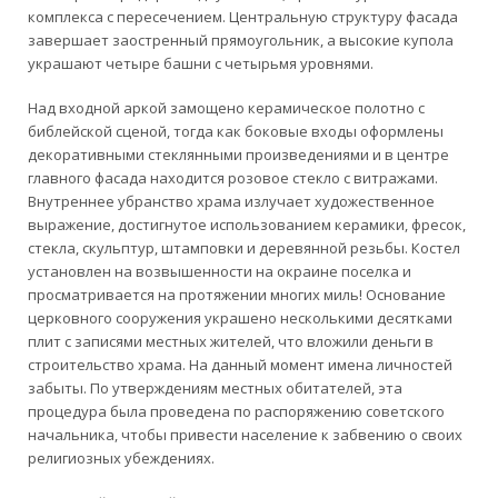
комплекса с пересечением. Центральную структуру фасада
завершает заостренный прямоугольник, а высокие купола
украшают четыре башни с четырьмя уровнями.
Над входной аркой замощено керамическое полотно с
библейской сценой, тогда как боковые входы оформлены
декоративными стеклянными произведениями и в центре
главного фасада находится розовое стекло с витражами.
Внутреннее убранство храма излучает художественное
выражение, достигнутое использованием керамики, фресок,
стекла, скульптур, штамповки и деревянной резьбы. Костел
установлен на возвышенности на окраине поселка и
просматривается на протяжении многих миль! Основание
церковного сооружения украшено несколькими десятками
плит с записями местных жителей, что вложили деньги в
строительство храма. На данный момент имена личностей
забыты. По утверждениям местных обитателей, эта
процедура была проведена по распоряжению советского
начальника, чтобы привести население к забвению о своих
религиозных убеждениях.