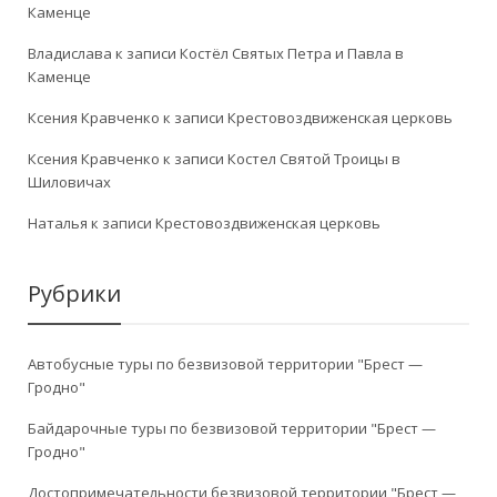
Каменце
Владислава
к записи
Костёл Святых Петра и Павла в
Каменце
Ксения Кравченко
к записи
Крестовоздвиженская церковь
Ксения Кравченко
к записи
Костел Святой Троицы в
Шиловичах
Наталья
к записи
Крестовоздвиженская церковь
Рубрики
Автобусные туры по безвизовой территории "Брест —
Гродно"
Байдарочные туры по безвизовой территории "Брест —
Гродно"
Достопримечательности безвизовой территории "Брест —