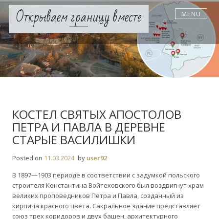
Skip
Открываем границу вместе
MENU
to
content
КОСТЕЛ СВЯТЫХ АПОСТОЛОВ
ПЕТРА И ПАВЛА В ДЕРЕВНЕ
СТАРЫЕ ВАСИЛИШКИ
Posted on
11.03.2024
by
user92
В 1897—1903 периоде в соответствии с задумкой польского
строителя Константина Войтеховского был воздвигнут храм
великих проповедников Петра и Павла, созданный из
кирпича красного цвета. Сакральное здание представляет
союз трех коридоров и двух башен, архитектурного